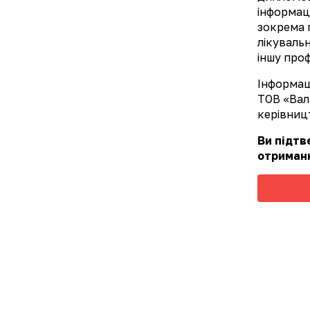
інформаці
зокрема 
лікуваль
іншу проф
Інформаці
ТОВ «Вал
керівницт
Ви підт
отриманн