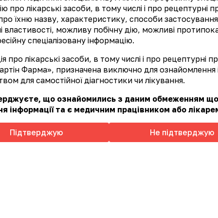
ю про лікарські засоби, в тому числі і про рецептурні 
про їхню назву, характеристику, способи застосування
ні властивості, можливу побічну дію, можливі протипок
В даній рубриці відсутні товар
есійну спеціалізовану інформацію.
я про лікарські засоби, в тому числі і про рецептурні 
артін Фарма», призначена виключно для ознайомлення і
вом для самостійної діагностики чи лікування.
верджуєте, що ознайомились з даним обмеженням щ
я інформації та є медичним працівником або лікаре
Підтверджую
Не підтверджую