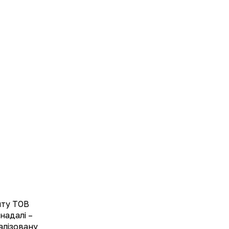
UA
EN
Метаболічна терапія
Неврологія
йту ТОВ
надалі –
алізовану