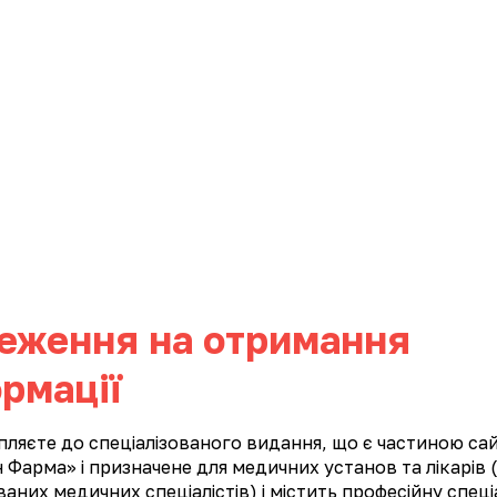
ИНИ
КАР'ЄРА
КОНТАКТИ
ФАРМАКОНАГЛЯД
ї
Імуностимулюючі та противірусні препарати
Кардіологія
еження на отримання
я
рмації
пляєте до спеціалізованого видання, що є частиною са
 Фарма» і призначене для медичних установ та лікарів (
них медичних спеціалістів) і містить професійну спеці
М
Н
О
П
Р
С
Т
У