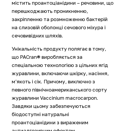
містить проантоціанідини – речовини, що
перешкоджають проникненню,
закріпленню та розмноженню бактерій
на слизовій оболонці сечового міхура і
сечовивідних шляхів.
Унікальність продукту полягає в тому,
що PACran® виробляється за
спеціальною технологією з цільних ягід
журавлини, включаючи шкірку, насіння,
м’якоть і сік. Причому, виключно з
певного північноамериканського сорту
журавлини Vaccinium macrocarpon.
Завдяки цьому забезпечуються
біодоступні натуральні
проантоціанідини з вираженим
антиадгезивним ефектом.