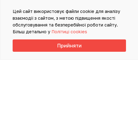
Цей сайт використовує файли cookie для аналізу
взаємодії з сайтом, з метою підвищення якості
обслуговування та безперебійної роботи сайту.
Більш детально у
Політиці cookies
Прийняти
ІНФОРМАЦІЯ, ПРЕДСТАВЛЕНА НА
ДАНОМУ САЙТІ, НЕ ПОВИННА
ВИКОРИСТОВУВАТИСЯ ДЛЯ
САМОСТІЙНОЇ ДІАГНОСТИКИ ТА
ЛІКУВАННЯ Й НЕ МОЖЕ СЛУЖИТИ
ЗАМІНОЮ ОЧНОЇ КОНСУЛЬТАЦІЇ ЛІКАРЯ
Політика конфіденційності
Політика Cookies
© 2025 Розроблено в студії
mc design