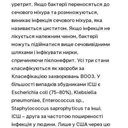
уретрит. Якщо бактерії переносяться до
сечового міхура та розмножуються,
виникає інфекція сечового міхура, яка
називається циститом. Якщо інфекція не
лікується належним чином, бактерії
можуть підійматися вище сечовивідними
шляхами і інфікувати нирки,
спричиняючи пієлонефрит. Усі три стани
класифікуються як хвороби за
Класифікацією захворювань ВООЗ. У
більшості випадків збудниками ІСШ є
Escherichia coli (75–80%), Klebsiella
pneumoniae, Enterococcus sp.,
Staphylococcus saprophyticus та інші.
ІСШ – друга за частотою поширеності
інфекція у людини. Лише у США через цю