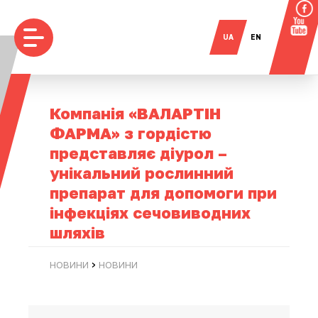
UA
EN
Компанія «ВАЛАРТІН
ФАРМА» з гордістю
представляє діурол –
унікальний рослинний
препарат для допомоги при
інфекціях сечовиводних
шляхів
›
НОВИНИ
НОВИНИ