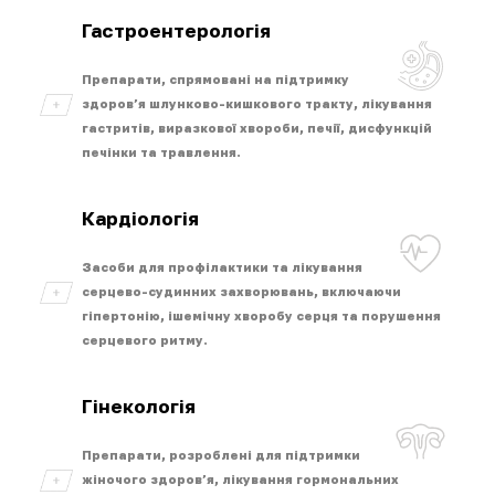
Гастроентерологія
Препарати, спрямовані на підтримку
здоров’я шлунково-кишкового тракту, лікування
гастритів, виразкової хвороби, печії, дисфункцій
печінки та травлення.
Кардіологія
Засоби для профілактики та лікування
серцево-судинних захворювань, включаючи
гіпертонію, ішемічну хворобу серця та порушення
серцевого ритму.
Гінекологія
Препарати, розроблені для підтримки
жіночого здоров’я, лікування гормональних