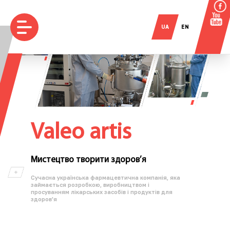
UA
EN
Valeo artis
Мистецтво творити здоров’я
Сучасна українська фармацевтична компанія, яка
займається розробкою, виробництвом і
просуванням лікарських засобів і продуктів для
здоров'я