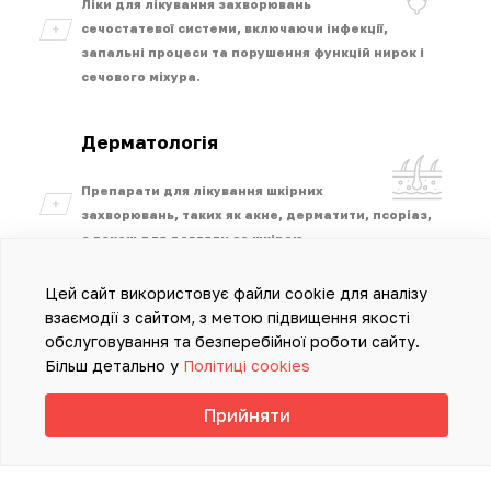
Ліки для лікування захворювань
сечостатевої системи, включаючи інфекції,
запальні процеси та порушення функцій нирок і
сечового міхура.
Дерматологія
Препарати для лікування шкірних
захворювань, таких як акне, дерматити, псоріаз,
а також для догляду за шкірою.
Цей сайт використовує файли cookie для аналізу
Метаболічна терапія
взаємодії з сайтом, з метою підвищення якості
обслуговування та безперебійної роботи сайту.
Засоби для корекції обміну речовин,
Більш детально у
Політиці cookies
боротьби з дефіцитом вітамінів, мінералів,
антиоксидантів та підтримки загального стану
Прийняти
організму.
Офтальмологія