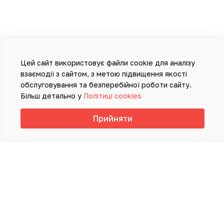
Цей сайт використовує файли cookie для аналізу
взаємодії з сайтом, з метою підвищення якості
обслуговування та безперебійної роботи сайту.
Більш детально у
Політиці cookies
Прийняти
ІНФОРМАЦІЯ, ПРЕДСТАВЛЕНА НА
ДАНОМУ САЙТІ, НЕ ПОВИННА
ВИКОРИСТОВУВАТИСЯ ДЛЯ
САМОСТІЙНОЇ ДІАГНОСТИКИ ТА
ЛІКУВАННЯ Й НЕ МОЖЕ СЛУЖИТИ
ЗАМІНОЮ ОЧНОЇ КОНСУЛЬТАЦІЇ ЛІКАРЯ