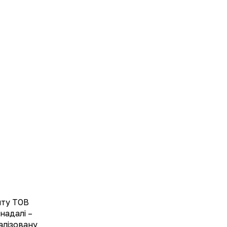
UA
EN
- 1500 mg (мг); L – цитрулін - 1500 mg (мг);
водна, натрію гідрокарбонат, інулін,
аспартам, ацесульфам К; ароматизатор:
%. 10 шипучих таблеток.
йту ТОВ
в сухому місці захищеному від прямих
надалі –
нижче 25°C. Зберігати у недоступному для
алізовану