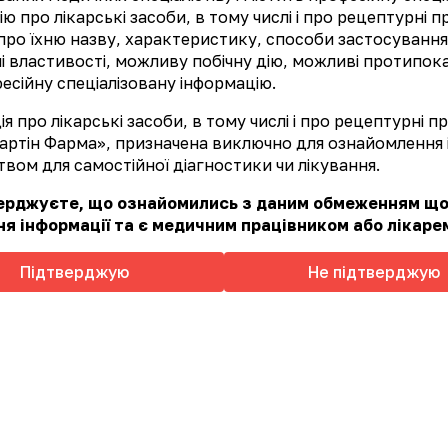
ітей місці.
ю про лікарські засоби, в тому числі і про рецептурні 
про їхню назву, характеристику, способи застосування
етальніше
ні властивості, можливу побічну дію, можливі протипок
есійну спеціалізовану інформацію.
я про лікарські засоби, в тому числі і про рецептурні 
артін Фарма», призначена виключно для ознайомлення і
вом для самостійної діагностики чи лікування.
верджуєте, що ознайомились з даним обмеженням щ
я інформації та є медичним працівником або лікаре
Підтверджую
Не підтверджую