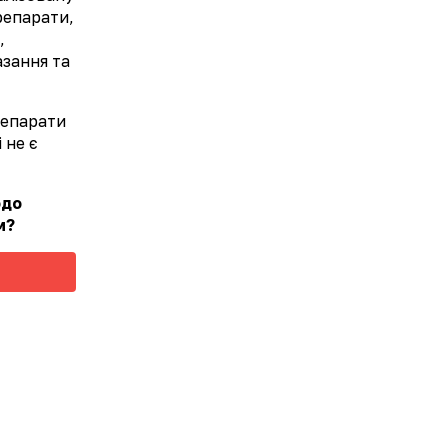
препарати,
,
азання та
препарати
 не є
одо
м?