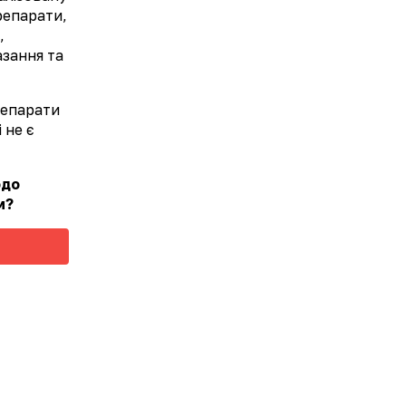
препарати,
,
азання та
препарати
 не є
одо
м?