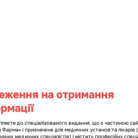
ИНИ
КАР'ЄРА
КОНТАКТИ
ФАРМАКОНАГЛЯД
Імуностимулюючі та противірусні препарати
Кардіологія
еження на отримання
я
рмації
пляєте до спеціалізованого видання, що є частиною са
 Фарма» і призначене для медичних установ та лікарів (
них медичних спеціалістів) і містить професійну спеці