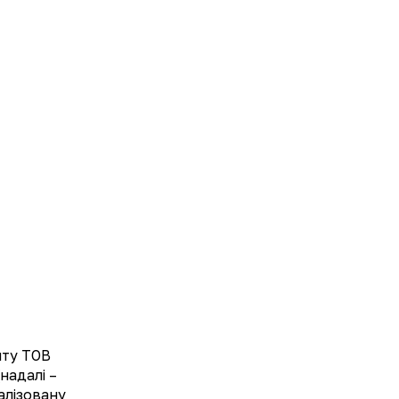
UA
EN
Метаболічна терапія
Неврологія
йту ТОВ
надалі –
алізовану