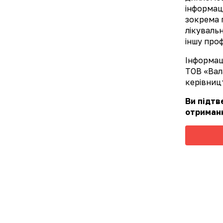
інформаці
зокрема 
лікуваль
іншу проф
Інформаці
ТОВ «Вал
керівницт
Ви підт
отриманн
Діурол
Детальніше