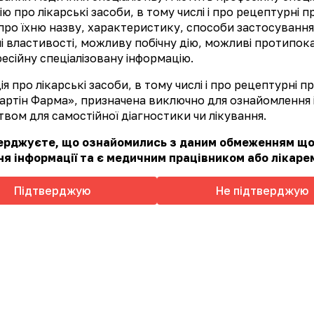
ю про лікарські засоби, в тому числі і про рецептурні 
про їхню назву, характеристику, способи застосування
ні властивості, можливу побічну дію, можливі протипок
есійну спеціалізовану інформацію.
я про лікарські засоби, в тому числі і про рецептурні 
артін Фарма», призначена виключно для ознайомлення і
вом для самостійної діагностики чи лікування.
верджуєте, що ознайомились з даним обмеженням щ
я інформації та є медичним працівником або лікаре
Підтверджую
Не підтверджую