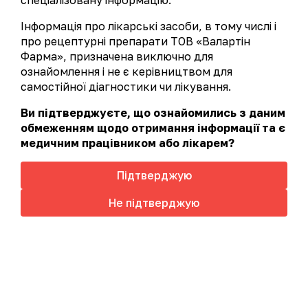
спеціалізовану інформацію.
Офтальмологія
Урологія
Інформація про лікарські засоби, в тому числі і
про рецептурні препарати ТОВ «Валартін
Фарма», призначена виключно для
за алфавітом
безрецептурні
ознайомлення і не є керівництвом для
А-Я
Н
самостійної діагностики чи лікування.
Ви підтверджуєте, що ознайомились з даним
обмеженням щодо отримання інформації та є
медичним працівником або лікарем?
Підтверджую
Цей сайт використовує файли cookie для аналізу
Не підтверджую
взаємодії з сайтом, з метою підвищення якості
обслуговування та безперебійної роботи сайту.
Більш детально у
Політиці cookies
Прийняти
Неокардил