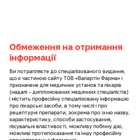
UA
EN
Обмеження на отримання
Кардіологія
інформації
›
КАТАЛОГ ПРОДУКЦІЇ
КАРДІОЛОГІЯ
Ви потрапляєте до спеціалізованого видання,
що є частиною сайту ТОВ «Валартін Фарма» і
Усі продукти
Гастроентерологія
призначене для медичних установ та лікарів
(надалі – дипломованих медичних спеціалістів)
Гінекологія
і містить професійну спеціалізовану інформацію
про лікарські засоби, в тому числі і про
Імуностимулюючі та противірусні препарати
рецептурні препарати, зокрема про їхню назву,
характеристику, способи застосування,
Кардіологія
Метаболічна терапія
лікувальні властивості, можливу побічну дію,
Неврологія
Оториноларингологія
можливі протипоказання та іншу професійну