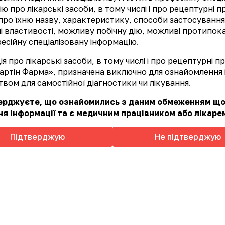
ліциризин 150 mg (мг)
ю про лікарські засоби, в тому числі і про рецептурні 
ліцин 150 mg (мг) (0,15 g (г))
про їхню назву, характеристику, способи застосування
етальніше
L-метіонін 150 mg (мг) (0,15 g (г))
ні властивості, можливу побічну дію, можливі протипок
есійну спеціалізовану інформацію.
екомендації щодо споживання:
вживати в якості
орослим по 1 капсулі 3 рази на добу після прийом
я про лікарські засоби, в тому числі і про рецептурні 
астосування визначає лікар індивідуально.
артін Фарма», призначена виключно для ознайомлення і
вом для самостійної діагностики чи лікування.
верджуєте, що ознайомились з даним обмеженням щ
я інформації та є медичним працівником або лікаре
Підтверджую
Не підтверджую