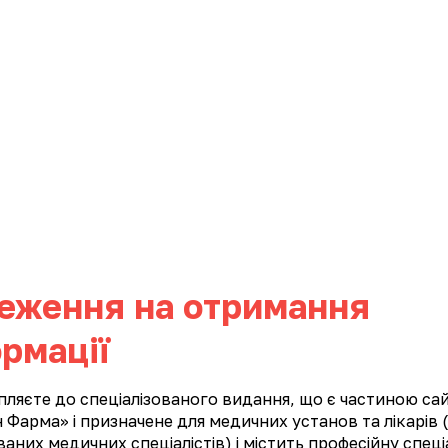
ИНИ
КАР'ЄРА
КОНТАКТИ
ФАРМАКОНАГЛЯД
тори
®
ієтична добавка «ГЕПАРИЗИН
ФОРТЕ»
еження на отримання
клад.
1 капсула містить:
лактоза моногідрат
, 
ліциризин – 50 mg (мг); гліцин – 50 mg (мг); DL
рмації
наповнювач); кремнію діоксид колоїдний, магнію 
апсули: гідроксипропілметилцелюлоза, вода очище
пляєте до спеціалізованого видання, що є частиною са
загущувач); калію хлорид (стабілізатор); хіноліновий
 Фарма» і призначене для медичних установ та лікарів (
обова порція (3 капсули) містить:
них медичних спеціалістів) і містить професійну спеці