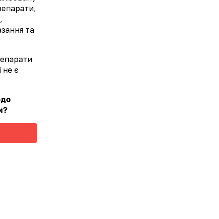
препарати,
,
азання та
 дієтичної добавки до раціону харчування
у їжі, запивати питною водою. Тривалість
препарати
 не є
одо
м?