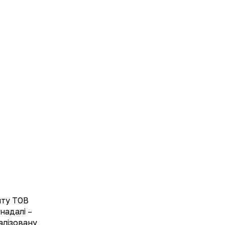
UA
EN
мікрокристалічна целюлоза (наповнювачі);
-метіонін – 50 mg (мг); карбонат кальцію
стеарат (антиспікаючі агенти); оболонка
на; титану діоксид (барвник), каррагінан
йту ТОВ
 жовтий, діамантовий синій (барвники).
надалі –
алізовану