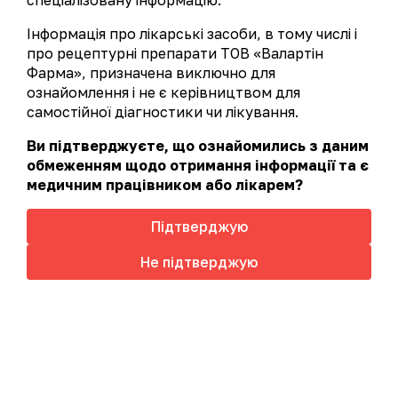
спеціалізовану інформацію.
Інформація про лікарські засоби, в тому числі і
про рецептурні препарати ТОВ «Валартін
Вугілля активоване (лікарський засіб).
Фарма», призначена виключно для
Традиційний сорбент для лікування
ознайомлення і не є керівництвом для
інтоксикацій різного походження.
самостійної діагностики чи лікування.
Торгове найменування
- Вугілля
Ви підтверджуєте, що ознайомились з даним
активоване
обмеженням щодо отримання інформації та є
медичним працівником або лікарем?
Активний фармацевтичний інгредієнт
-
вугілля активоване
Підтверджую
АТС код
- A07BA01
Цей сайт використовує файли cookie для аналізу
Не підтверджую
Детальніше
взаємодії з сайтом, з метою підвищення якості
Лікарська форма
- таблетки
обслуговування та безперебійної роботи сайту.
Більш детально у
Політиці cookies
Дозування
- 250мг
Прийняти
Упаковка
- № 10