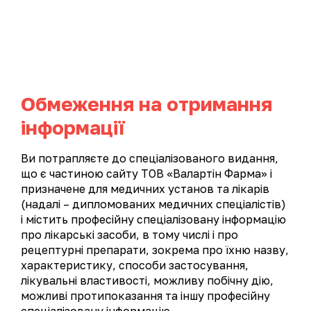
UA
EN
Обмеження на отримання
Вугілля активоване
інформації
›
›
Каталог продукції
Гастроентерологія
Сорбенти
Ви потрапляєте до спеціалізованого видання,
що є частиною сайту ТОВ «Валартін Фарма» і
призначене для медичних установ та лікарів
(надалі – дипломованих медичних спеціалістів)
і містить професійну спеціалізовану інформацію
про лікарські засоби, в тому числі і про
рецептурні препарати, зокрема про їхню назву,
характеристику, способи застосування,
лікувальні властивості, можливу побічну дію,
можливі протипоказання та іншу професійну