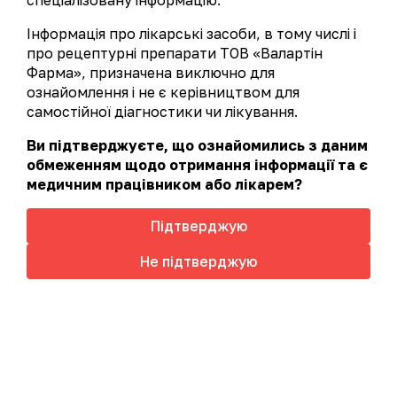
спеціалізовану інформацію.
Інформація про лікарські засоби, в тому числі і
про рецептурні препарати ТОВ «Валартін
Афлазин®
(безрецептурний лікарський
Фарма», призначена виключно для
засіб) - природний уроантисептик для
ознайомлення і не є керівництвом для
здоров'я сечовивідних шляхів.
самостійної діагностики чи лікування.
Створений на основі запатентованого
Ви підтверджуєте, що ознайомились з даним
екстракту гібіскусу, з клінічно доведеною
обмеженням щодо отримання інформації та є
ефективністю, виробництва компанії
медичним працівником або лікарем?
НАТУРЕКС (Франція).
Підтверджую
Торгове найменування:
Афлазин®
Цей сайт використовує файли cookie для аналізу
Не підтверджую
АТС код:
G04BX
Детальніше
взаємодії з сайтом, з метою підвищення якості
Лікарська форма та упаковка:
обслуговування та безперебійної роботи сайту.
капсули №
30
Більш детально у
Політиці cookies
Дозування:
1 капсула містить 200 мг
Прийняти
екстракту гибискуса сухого