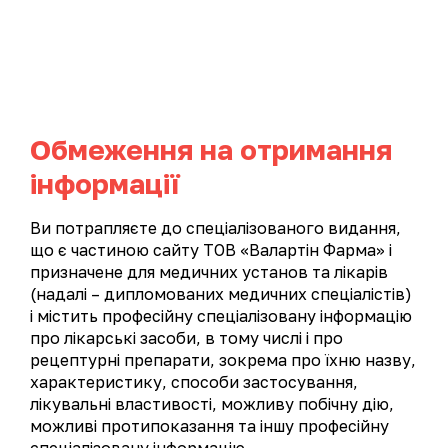
UA
EN
Обмеження на отримання
Афлазин®
інформації
›
Каталог продукції
Гінекологія
Ви потрапляєте до спеціалізованого видання,
що є частиною сайту ТОВ «Валартін Фарма» і
призначене для медичних установ та лікарів
(надалі – дипломованих медичних спеціалістів)
і містить професійну спеціалізовану інформацію
про лікарські засоби, в тому числі і про
рецептурні препарати, зокрема про їхню назву,
характеристику, способи застосування,
лікувальні властивості, можливу побічну дію,
можливі протипоказання та іншу професійну