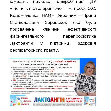
к.мед.н., наукової співробітниці ДУ
«Інститут отоларингології ім. проф. О.С.
Коломійченка НАМН України» — Ірини
Станіславівни Зарицької, яка була
присвячена клінічній ефективності
фарингеального парапробіотика
Лактоангін у підтримці здоров’я
респіраторного тракту.