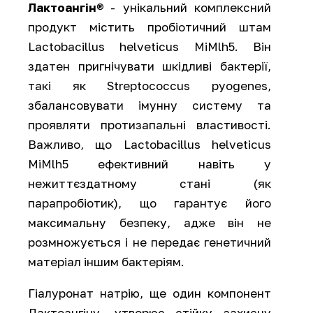
Лактоангін®
- унікальний комплексний
продукт містить пробіотичний штам
Lactobacillus helveticus MiMlh5. Він
здатен пригнічувати шкідливі бактерії,
такі як Streptococcus pyogenes,
збалансовувати імунну систему та
проявляти протизапальні властивості.
Важливо, що Lactobacillus helveticus
MiMlh5 ефективний навіть у
нежиттєздатному стані (як
парапробіотик), що гарантує його
максимальну безпеку, адже він не
розмножується і не передає генетичний
матеріал іншим бактеріям.
Гіалуронат натрію, ще один компонент
Лактоангіну, утворює стійку захисну