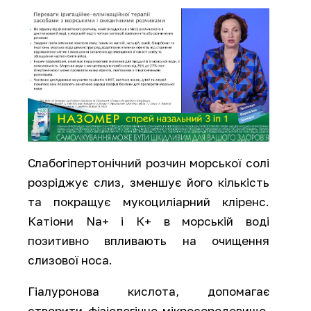
Слабогіпертонічний розчин морської солі
розріджує слиз, зменшує його кількість
та покращує мукоциліарний кліренс.
Катіони Na+ і К+ в морській воді
позитивно впливають на очищення
слизової носа.
Гіалуронова кислота, допомагає
створити фізіологічне мікросередовище,