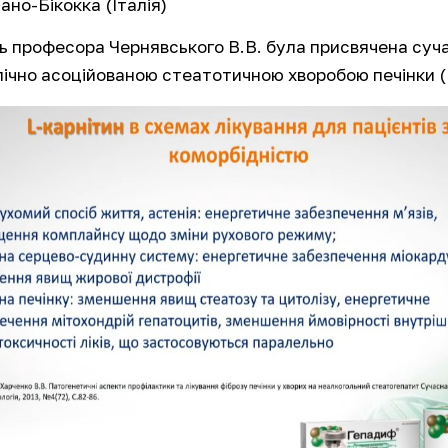
ано-Бікокка (Італія)
ь професора Чернявського В.В. була присвячена суча
ічно асоційованою стеатотичною хворобою печінки 