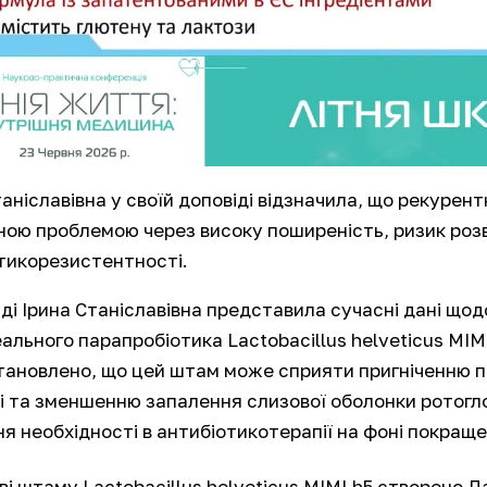
таніславівна у своїй доповіді відзначила, що рекуре
ною проблемою через високу поширеність, ризик роз
тикорезистентності.
іді Ірина Станіславівна представила сучасні дані щ
ального парапробіотика
Lactobacillus helveticus MI
тановлено, що цей штам може сприяти пригніченню па
ді та зменшенню запалення слизової оболонки ротогло
я необхідності в антибіотикотерапії на фоні покращен
ві штаму
Lactobacillus helveticus MIMLh5
створено Ла