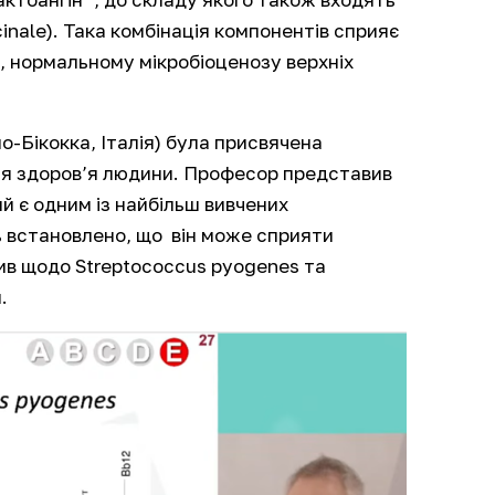
inale).
Така комбінація компонентів сприяє
и, нормальному мікробіоценозу верхніх
-Бікокка, Італія) була присвячена
для здоров’я людини. Професор представив
ий є одним із найбільш вивчених
ь встановлено, що він може сприяти
лив щодо
Streptococcus pyogenes
та
.