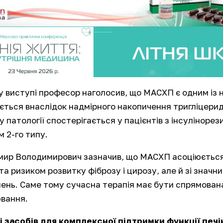
у виступі професор наголосив, що МАСХП є одним із
ється внаслідок надмірного накопичення тригліцерид
у патології спостерігається у пацієнтів з інсулінор
м 2-го типу.
ир Володимирович зазначив, що МАСХП асоціюється
 та ризиком розвитку фіброзу і цирозу, але й зі зна
ень. Саме тому сучасна терапія має бути спрямована
вання.
і засобів для комплексної підтримки функції пе