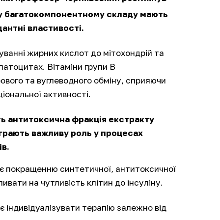
му багатокомпонентному складу мають
дантні властивості.
уванні жирних кислот до мітохондрій та
патоцитах. Вітаміни групи В
ирового та вуглеводного обміну, сприяючи
ціональної активності.
ь антитоксична фракція екстракту
діграють важливу роль у процесах
ів.
є покращенню синтетичної, антитоксичної
ивати на чутливість клітин до інсуліну.
 індивідуалізувати терапію залежно від