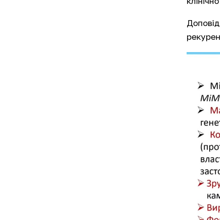
клінічно
Доповід
рекурен