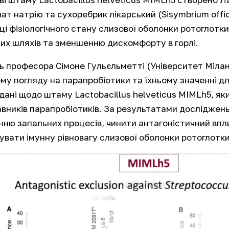
нат натрію та сухоребрик лікарський (
Sisymbrium offic
ці фізіологічного стану слизової оболонки ротоглотк
их шляхів та зменшенню дискомфорту в горлі.
ь професора Сімоне Гульєльметті (Університет Мілано
му погляду на парапробіотики та їхньому значенні 
 дані щодо штаму
Lactobacillus helveticus MIMLh5
, як
вників парапробіотиків. За результатами досліджен
ню запальних процесів, чинити антагоністичний вп
увати імунну рівновагу слизової оболонки ротоглотки