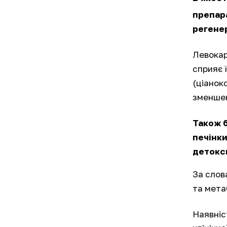
препара
регенер
Левокар
сприяє 
(ціанок
зменшен
Також 
печінки
детокси
За слов
та мета
Наявніс