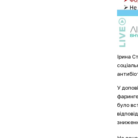
Ірина С
соціаль
антибіо
У допов
фаринге
було вс
відпові
зниженн
На осно