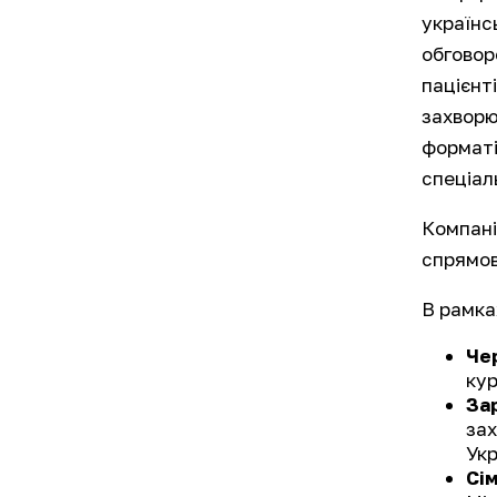
українс
обговор
пацієнт
захворю
форматі 
спеціаль
Компані
спрямов
В рамка
Че
кур
За
зах
Укр
Сі