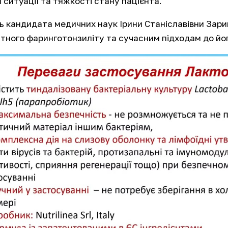
ї ситуації та тяжкості стану пацієнта.
ь кандидата медичних наук Ірини Станіславівни Зари
тного фаринготонзиліту та сучасним підходам до й