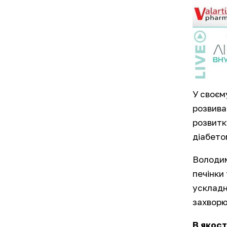
У своєм
розвива
розвитк
діабето
Володим
печінки
ускладн
захворю
В якост