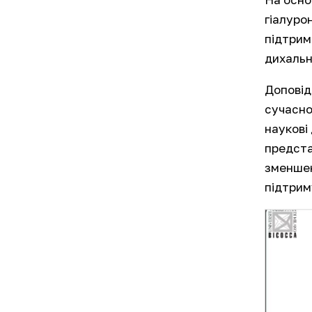
гіалуро
підтрим
дихальн
Доповід
сучасно
наукові
предста
зменшен
підтрим