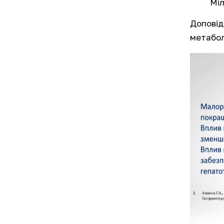
Міл
Доповід
метабол