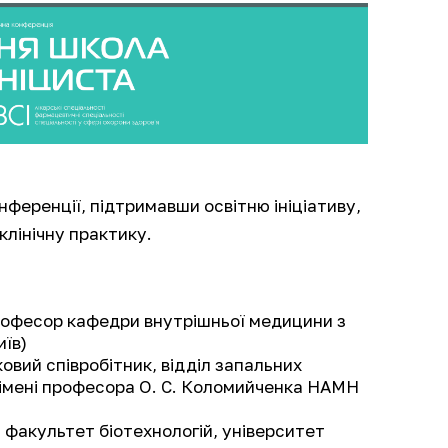
ференції, підтримавши освітню ініціативу,
клінічну практику.
професор кафедри внутрішньої медицини з
иїв)
уковий співробітник, відділ запальних
 імені професора О. С. Коломийченка НАМН
 факультет біотехнологій, університет