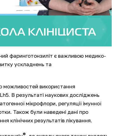
нтний фаринготонзиліт є важливою медико-
витку ускладнень та
одо можливостей використання
MLh5
. В результаті наукових досліджень
тогенної мікрофлори, регуляції імунної
тки. Також були наведені дані про
ня клінічних результатів лікування.
®
ктоангін
, до складу якого також входять