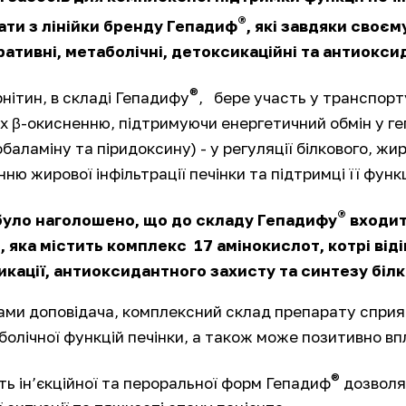
®
ти з лінійки бренду Гепадиф
, які завдяки своє
ативні, метаболічні, детоксикаційні та антиокси
®
нітин, в складі Гепадифу
, бере участь у транспорт
їх β-окисненню, підтримуючи енергетичний обмін у ге
обаламіну та піридоксину) - у регуляції білкового, ж
ню жирової інфільтрації печінки та підтримці її функ
®
було наголошено, що до складу Гепадифу
входит
, яка містить комплекс 17 амінокислот, котрі ві
кації, антиоксидантного захисту та синтезу білк
ами доповідача, комплексний склад препарату сприя
болічної функцій печінки, а також може позитивно впл
®
ть ін’єкційної та пероральної форм Гепадиф
дозволяє