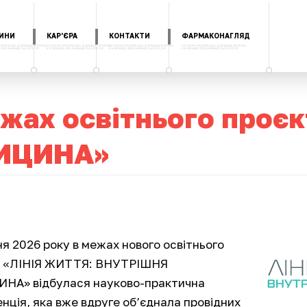
ИНИ
КАР'ЄРА
КОНТАКТИ
ФАРМАКОНАГЛЯД
жах освітнього проє
ИЦИНА»
ня 2026 року в межах нового освітнього
у «ЛІНІЯ ЖИТТЯ: ВНУТРІШНЯ
НА» відбулася науково-практична
нція, яка вже вдруге об’єднала провідних