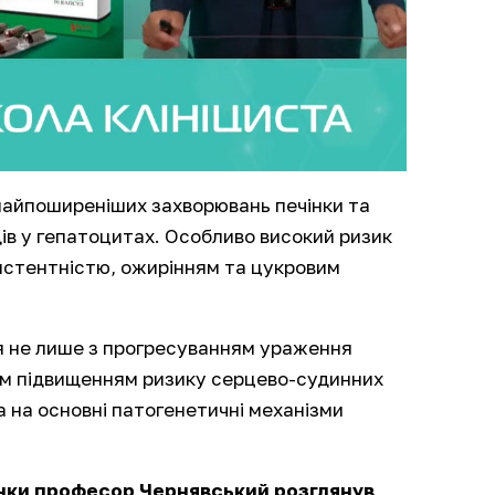
 найпоширеніших захворювань печінки та
ів у гепатоцитах. Особливо високий ризик
езистентністю, ожирінням та цукровим
 не лише з прогресуванням ураження
чним підвищенням ризику серцево-судинних
 на основні патогенетичні механізми
чінки професор Чернявський розглянув