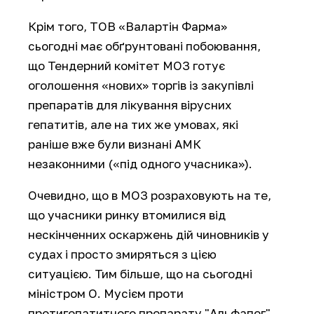
Крім того, ТОВ «Валартін Фарма»
сьогодні має обґрунтовані побоювання,
що Тендерний комітет МОЗ готує
оголошення «нових» торгів із закупівлі
препаратів для лікування вірусних
гепатитів, але на тих же умовах, які
раніше вже були визнані АМК
незаконними («під одного учасника»).
Очевидно, що в МОЗ розраховують на те,
що учасники ринку втомилися від
нескінченних оскаржень дій чиновників у
судах і просто змиряться з цією
ситуацією. Тим більше, що на сьогодні
міністром О. Мусієм проти
протигепатитного препарату "Альфапег"