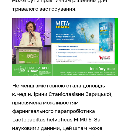
може бути практичним рішенням для
тривалого застосування.
Не менш змістовною стала доповідь
к.мед.н. Ірини Станіславівни Зарицької,
присвячена можливостям
фарингеального парапробіотика
Lactobacillus helveticus MiMlh5. За
науковими даними, цей штам може