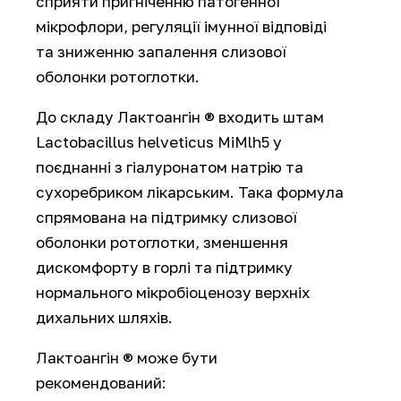
сприяти пригніченню патогенної
мікрофлори, регуляції імунної відповіді
та зниженню запалення слизової
оболонки ротоглотки.
До складу Лактоангін ® входить штам
Lactobacillus helveticus MiMlh5 у
поєднанні з гіалуронатом натрію та
сухоребриком лікарським. Така формула
спрямована на підтримку слизової
оболонки ротоглотки, зменшення
дискомфорту в горлі та підтримку
нормального мікробіоценозу верхніх
дихальних шляхів.
Лактоангін ® може бути
рекомендований: