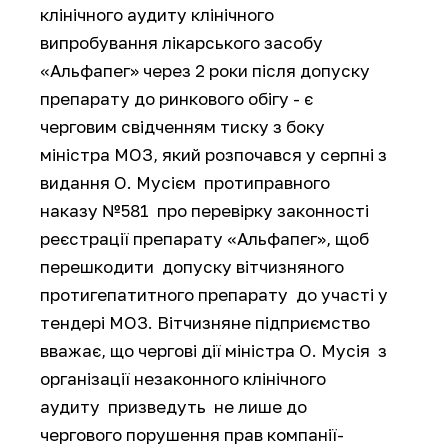
клінічного аудиту клінічного
випробування лікарського засобу
«Альфапег» через 2 роки після допуску
препарату до ринкового обігу - є
черговим свідченням тиску з боку
міністра МОЗ, який розпочався у серпні з
видання О. Мусієм протиправного
наказу №581 про перевірку законності
реєстрації препарату «Альфапег», щоб
перешкодити допуску вітчизняного
протигепатитного препарату до участі у
тендері МОЗ. Вітчизняне підприємство
вважає, що чергові дії міністра О. Мусія з
організації незаконного клінічного
аудиту призведуть не лише до
чергового порушення прав компанії-