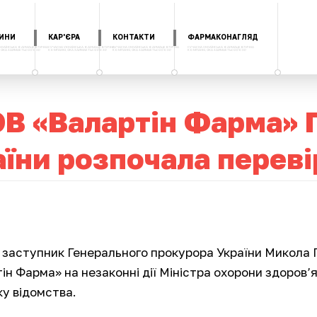
ИНИ
КАР'ЄРА
КОНТАКТИ
ФАРМАКОНАГЛЯД
В «Валартін Фарма» 
їни розпочала перев
заступник Генерального прокурора України Микола 
ін Фарма» на незаконні дії Міністра охорони здоров’я
ку відомства.