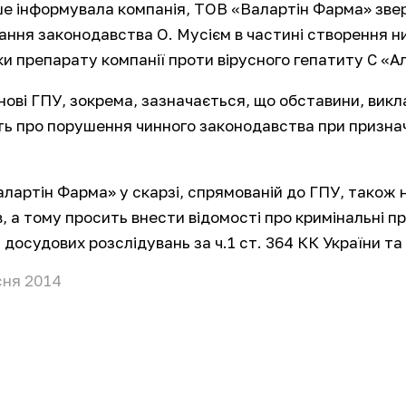
ше інформувала компанія, ТОВ «Валартін Фарма» зве
ння законодавства О. Мусієм в частині створення ни
ки препарату компанії проти вірусного гепатиту С «А
нові ГПУ, зокрема, зазначається, що обставини, викл
ть про порушення чинного законодавства при признач
лартін Фарма» у скарзі, спрямованій до ГПУ, також 
в, а тому просить внести відомості про кримінальні 
досудових розслідувань за ч.1 ст. 364 КК України та ч
сня 2014