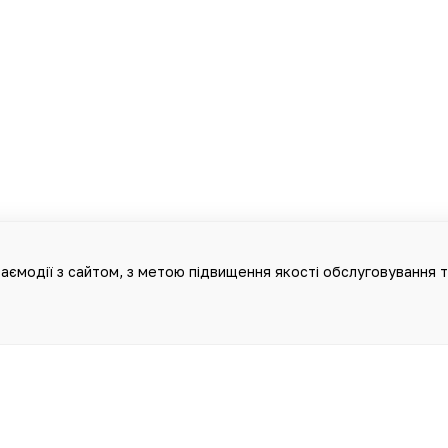
аємодії з сайтом, з метою підвищення якості обслуговування 
НА НА ДАНОМУ САЙТІ, НЕ ПОВИНН
ТИКИ ТА ЛІКУВАННЯ Й НЕ МОЖЕ С
КОНСУЛЬТАЦІЇ ЛІКАРЯ