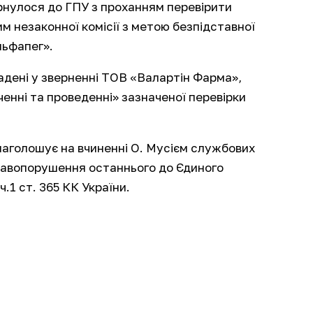
рнулося до ГПУ з проханням перевірити
м незаконної комісії з метою безпідставної
льфапег».
адені у зверненні ТОВ «Валартін Фарма»,
енні та проведенні» зазначеної перевірки
наголошує на вчиненні О. Мусієм службових
правопорушення останнього до Єдиного
.1 ст. 365 КК України.