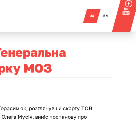
UA
EN
Генеральна
ірку МОЗ
Герасимюк, розглянувши скаргу ТОВ
 Олега Мусія, виніс постанову про