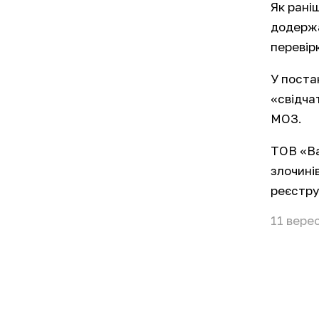
Як рані
додержа
перевір
У поста
«свідча
МОЗ.
ТОВ «Ва
злочині
реєстру 
11 вере