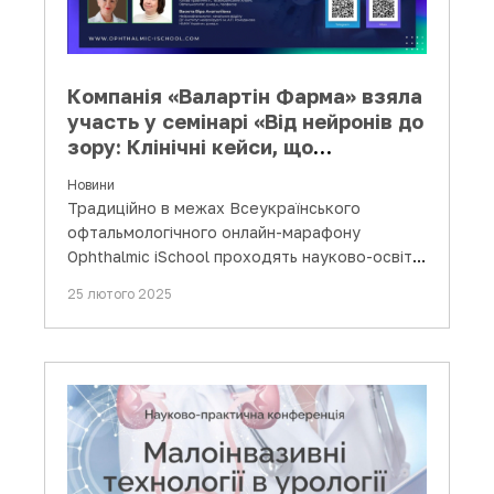
Компанія «Валартін Фарма» взяла
участь у семінарі «Від нейронів до
зору: Клінічні кейси, що
трансформують практику»
Новини
Традиційно в межах Всеукраїнського
офтальмологічного онлайн-марафону
Ophthalmic iSchool проходять науково-освітні
заходи для лікарів-офтальмологів,…
25 лютого 2025