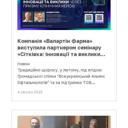
Компанія «Валартін Фарма»
виступила партнером семінару
«Сітківка: Інновації та виклики
через призму клінічних кейсів
Новини
сітківки»
Традиційно щороку, у лютому, під егідою
Громадської спілки "Всеукраїнський Альянс
Офтальмологів" та за підтримки ТОВ
«Валартін Фарма» продовжив свою…
4 лютого 2025