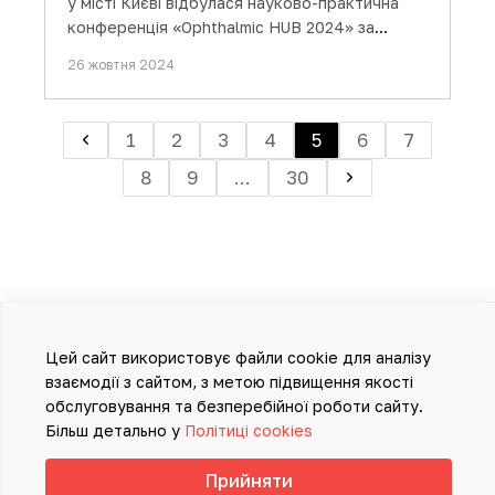
у місті Києві відбулася науково-практична
конференція «Ophthalmic HUB 2024» за
участю…
26 жовтня 2024
1
2
3
4
5
6
7
8
9
...
30
Цей сайт використовує файли cookie для аналізу
взаємодії з сайтом, з метою підвищення якості
обслуговування та безперебійної роботи сайту.
Більш детально у
Політиці cookies
Прийняти