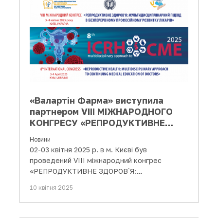
«Валартін Фарма» виступила
партнером VІІI МІЖНАРОДНОГО
КОНГРЕСУ «РЕПРОДУКТИВНЕ
ЗДОРОВ`Я: мультидисциплінарний
Новини
підхід в безперервному
02-03 квітня 2025 р. в м. Києві був
професійному…
проведений VІІI міжнародний конгрес
«РЕПРОДУКТИВНЕ ЗДОРОВ`Я:
мультидисциплінарний підхід в
10 квітня 2025
безперервному…