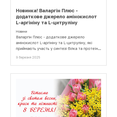
Новинка! Валаргін Плюс -
додаткове джерело амінокислот
L-аргініну та L-цитруліну
Новини
Валаргін Плюс - додаткове джерело
амінокислот L-аргініну та L-цитруліну, які
приймають участь у синтезі білка та протеїну
в організмі людини та…
9 березня 2025