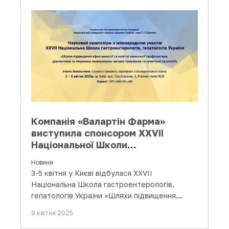
Компанія «Валартін Фарма»
виступила спонсором ХХVІI
Національної Школи
гастроентерологів, гепатологів
Новини
України
3-5 квітня у Києві відбулася ХХVІI
Національна Школа гастроентерологів,
гепатологів України «Шляхи підвищення
ефективності та новітні технології…
9 квітня 2025