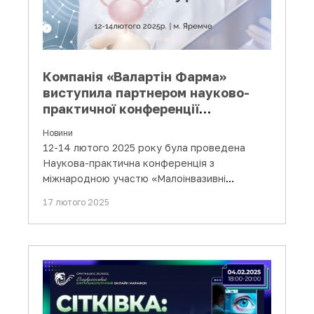
Компанія «Валартін Фарма»
виступила партнером науково-
практичної конференції
«Малоінвазивні технології в
Новини
урології»
12-14 лютого 2025 року була проведена
Наукова-практична конференція з
міжнародною участю «Малоінвазивні
технології в урології» в Яремче…
17 лютого 2025