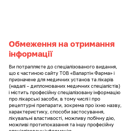
UA
EN
Обмеження на отримання
Каталог продукції
інформації
КАТАЛОГ ПРОДУКЦІЇ
Ви потрапляєте до спеціалізованого видання,
що є частиною сайту ТОВ «Валартін Фарма» і
Усі продукти
Гастроентерологія
призначене для медичних установ та лікарів
(надалі – дипломованих медичних спеціалістів)
Гінекологія
і містить професійну спеціалізовану інформацію
про лікарські засоби, в тому числі і про
Імуностимулюючі та противірусні препарати
рецептурні препарати, зокрема про їхню назву,
характеристику, способи застосування,
Кардіологія
Метаболічна терапія
лікувальні властивості, можливу побічну дію,
Неврологія
Оториноларингологія
можливі протипоказання та іншу професійну