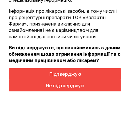
спеціалізовану інформацію.
Офтальмологія
Урологія
Інформація про лікарські засоби, в тому числі і
про рецептурні препарати ТОВ «Валартін
Фарма», призначена виключно для
за алфавітом
рецептурні
безрецептурні
ознайомлення і не є керівництвом для
А-Я
А
В
Г
Д
Л
самостійної діагностики чи лікування.
М
Н
О
П
Р
С
Ви підтверджуєте, що ознайомились з даним
обмеженням щодо отримання інформації та є
Т
У
медичним працівником або лікарем?
Підтверджую
Цей сайт використовує файли cookie для аналізу
Не підтверджую
взаємодії з сайтом, з метою підвищення якості
обслуговування та безперебійної роботи сайту.
Більш детально у
Політиці cookies
Прийняти